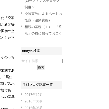
(1)〜ストレスチェック
制度〜
交通事故によるペットの
れた「空家
怪我（治療費編）
題が新聞等
相続の基礎（１）～「終
全国初の空
活」の前に知っておこう
然とした不
。
entryの検索
，そのうち
が常態であ
，「居住
電気ガス水
月別ブログ記事一覧
常態であ
2017年12月
１つの基準
2016年06月
2016年05月