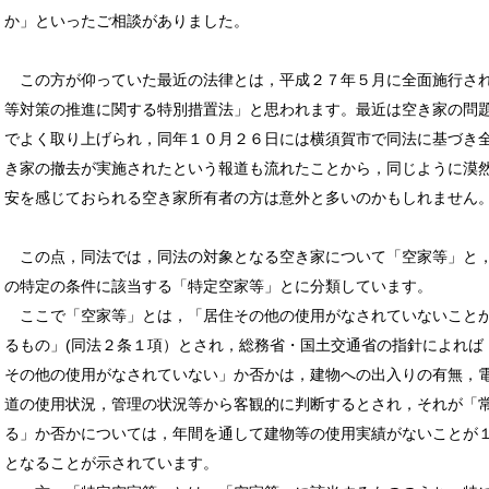
か」といったご相談がありました。
この方が仰っていた最近の法律とは，平成２７年５月に全面施行さ
等対策の推進に関する特別措置法」と思われます。最近は空き家の問
でよく取り上げられ，同年１０月２６日には横須賀市で同法に基づき
き家の撤去が実施されたという報道も流れたことから，同じように漠
安を感じておられる空き家所有者の方は意外と多いのかもしれません
この点，同法では，同法の対象となる空き家について「空家等」と
の特定の条件に該当する「特定空家等」とに分類しています。
ここで「空家等」とは，「居住その他の使用がなされていないこと
るもの」(同法２条１項）とされ，総務省・国土交通省の指針によれば
その他の使用がなされていない」か否かは，建物への出入りの有無，
道の使用状況，管理の状況等から客観的に判断するとされ，それが「
る」か否かについては，年間を通して建物等の使用実績がないことが
となることが示されています。