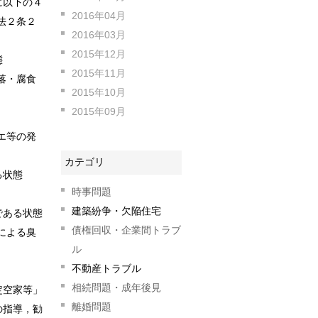
に以下の４
2016年04月
法２条２
2016年03月
2015年12月
態
2015年11月
落・腐食
2015年10月
2015年09月
エ等の発
カテゴリ
る状態
時事問題
建築紛争・欠陥住宅
である状態
債権回収・企業間トラブ
による臭
ル
不動産トラブル
相続問題・成年後見
定空家等」
離婚問題
の指導，勧