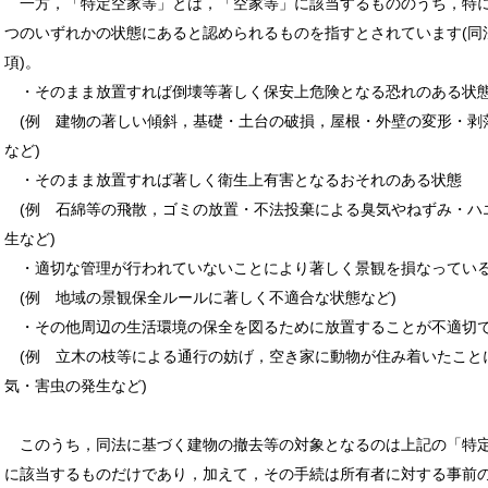
一方，「特定空家等」とは，「空家等」に該当するもののうち，特
つのいずれかの状態にあると認められるものを指すとされています(同
項)。
・そのまま放置すれば倒壊等著しく保安上危険となる恐れのある状
(例 建物の著しい傾斜，基礎・土台の破損，屋根・外壁の変形・剥
など)
・そのまま放置すれば著しく衛生上有害となるおそれのある状態
(例 石綿等の飛散，ゴミの放置・不法投棄による臭気やねずみ・ハ
生など)
・適切な管理が行われていないことにより著しく景観を損なってい
(例 地域の景観保全ルールに著しく不適合な状態など)
・その他周辺の生活環境の保全を図るために放置することが不適切
(例 立木の枝等による通行の妨げ，空き家に動物が住み着いたこと
気・害虫の発生など)
このうち，同法に基づく建物の撤去等の対象となるのは上記の「特
に該当するものだけであり，加えて，その手続は所有者に対する事前