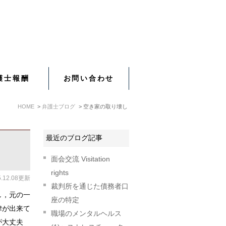
護士報酬
お問い合わせ
HOME
弁護士ブログ
空き家の取り壊し
最近のブログ記事
面会交流 Visitation
rights
5.12.08更新
裁判所を通じた債務者口
し，元の一
座の特定
律が出来て
職場のメンタルヘルス
が大丈夫