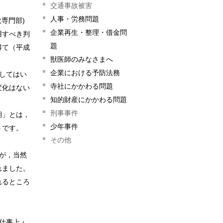
交通事故被害
人事・労務問題
専門部)
企業再生・整理・借金問
用すべき判
題
得て（平成
獣医師のみなさまへ
企業における予防法務
してはい
寺社にかかわる問題
変化はない
知的財産にかかわる問題
刑事事件
期」とは，
少年事件
うです。
その他
が，当然
れました。
れるところ
仕事上・