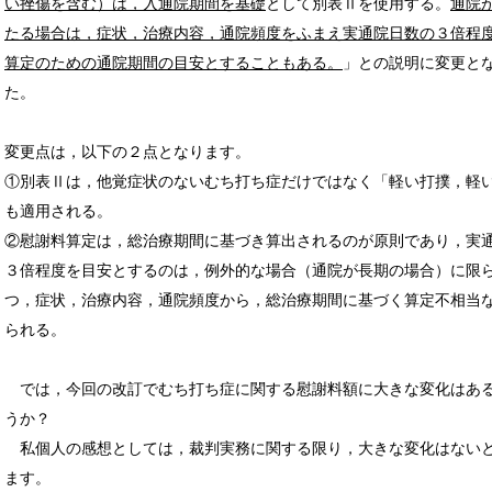
い挫傷を含む）は，入通院期間を基礎
として別表Ⅱを使用する。
通院
たる場合は，症状，治療内容，通院頻度をふまえ実通院日数の３倍程
算定のための通院期間の目安とすることもある。
」との説明に変更と
た。
変更点は，以下の２点となります。
①別表Ⅱは，他覚症状のないむち打ち症だけではなく「軽い打撲，軽
も適用される。
②慰謝料算定は，総治療期間に基づき算出されるのが原則であり，実
３倍程度を目安とするのは，例外的な場合（通院が長期の場合）に限
つ，症状，治療内容，通院頻度から，総治療期間に基づく算定不相当
られる。
では，今回の改訂でむち打ち症に関する慰謝料額に大きな変化はあ
うか？
私個人の感想としては，裁判実務に関する限り，大きな変化はない
ます。