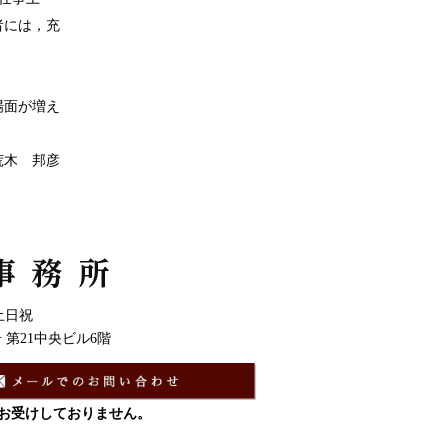
者には，充
場面が増え
荒木 邦彦
土日祝
号 第21中央ビル6階
お受けしておりません。