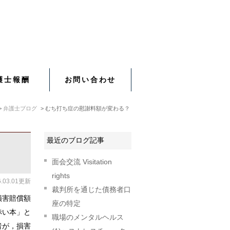
護士報酬
お問い合わせ
弁護士ブログ
むち打ち症の慰謝料額が変わる？
最近のブログ記事
面会交流 Visitation
rights
6.03.01更新
裁判所を通じた債務者口
損害賠償額
座の特定
赤い本」と
職場のメンタルヘルス
者が，損害