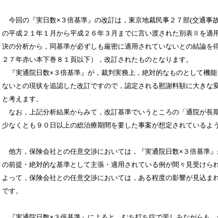
今回の『実日数×３倍基準』の改訂は，東京地裁民事２７部(交通事故
の平成２１年１月から平成２６年３月までに言い渡された別表Ⅱを適
決の分析から，同基準が必ずしも厳密に適用されていないとの結論を
２７年赤い本下巻８１頁以下），改訂されたものとなります。
『実通院日数×３倍基準』が，裁判実務上，絶対的なものとして機能
ないとの現状を追認した改訂ですので，認定される慰謝料額に大きな
と考えます。
なお，上記分析結果からみて，改訂基準でいうところの「通院が長
少なくとも９０日以上の総治療期間を要した事案が想定されているよ
他方，保険会社との任意交渉においては，『実通院日数×３倍基準』
の前提・絶対的な基準として主張・適用されている例が間々見受けら
よって，保険会社との任意交渉においては，ある程度の影響が見込ま
です。
『実通院日数×３倍基準』によると，むち打ち症で苦しみながらも，