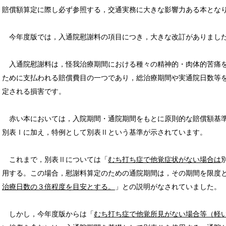
賠償額算定に際し必ず参照する，交通実務に大きな影響力ある本とな
今年度版では，入通院慰謝料の項目につき，大きな改訂がありまし
入通院慰謝料は，怪我治療期間における種々の精神的・肉体的苦痛
ために支払われる賠償費目の一つであり，総治療期間や実通院日数等
定される損害です。
赤い本においては，入院期間・通院期間をもとに原則的な賠償額基
別表Ⅰに加え，特例として別表Ⅱという基準が示されています。
これまで，別表Ⅱについては「
むち打ち症で他覚症状がない場合は
用する。この場合，慰謝料算定のための通院期間は，その期間を限度
治療日数の３倍程度を目安とする。
」との説明がなされていました。
しかし，今年度版からは「
むち打ち症で他覚所見がない場合等（軽