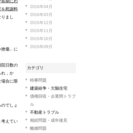
が長期にわ
2016年04月
度を慰謝料
2016年03月
なりまし
2015年12月
2015年11月
2015年10月
2015年09月
い挫傷」に
通院日数の
カテゴリ
られ，か
時事問題
な場合に限
建築紛争・欠陥住宅
債権回収・企業間トラブ
ル
るのでしょ
不動産トラブル
相続問題・成年後見
と考えてい
離婚問題