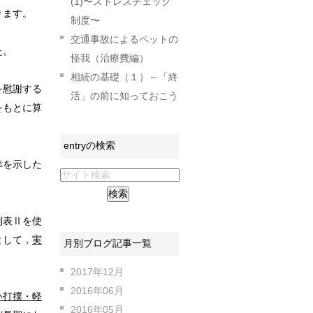
(1)〜ストレスチェック
ります。
制度〜
交通事故によるペットの
た。
怪我（治療費編）
相続の基礎（１）～「終
を慰謝する
活」の前に知っておこう
をもとに算
entryの検索
準を示した
別表Ⅱを使
として，
実
月別ブログ記事一覧
2017年12月
2016年06月
い打撲・軽
2016年05月